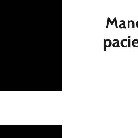
Mane
paci