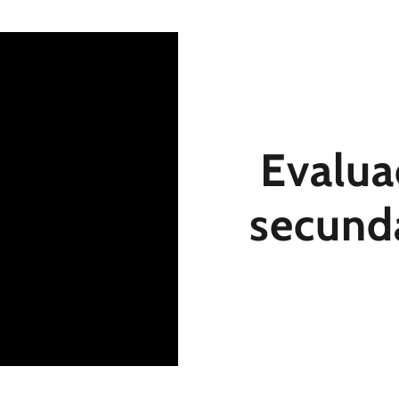
Evalua
secunda