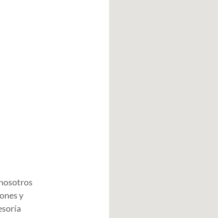
 nosotros
iones y
esoría